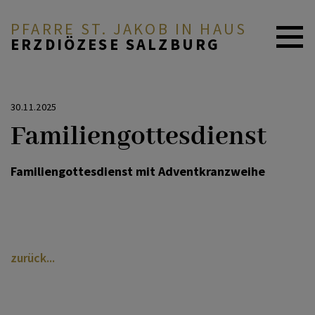
PFARRE ST. JAKOB IN HAUS
ERZDIÖZESE SALZBURG
AKTUELL
30.11.2025
Familiengottesdienst
PFARRE & TEAM
Familiengottesdienst mit Adventkranzweihe
GLAUBE & FEIERN
GRUPPEN & ANGEBOTE
zurück
BESINNUNGSWEG