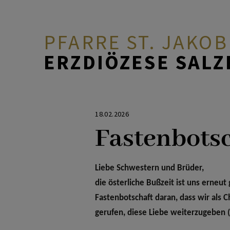
PFARRE ST. JAKOB
ERZDIÖZESE SAL
AKTUELL
Neuigkeiten
Pfarrteam
Gottesdienste
Minis
18.02.2026
Fastenbots
PFARRE & TEAM
Fotogalerien
Pfarrgemeinderat
Taufe
Musik
GLAUBE & FEIERN
Liebe Schwestern und Brüder,
Kalender
Pfarrkirchenrat
Ehe
Katholisches Bildungswerk
die österliche Bußzeit ist uns erneu
Fastenbotschaft daran, dass wir als 
GRUPPEN &
Pfarrbriefe
Pfarrkirche
Todesfall
gerufen, diese Liebe weiterzugeben 
ANGEBOTE