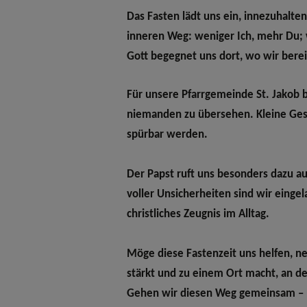
Pfarrgebühren
Firmung
Das Fasten lädt uns ein, innezuhalte
BESINNUNGSWEG
inneren Weg
: weniger Ich, mehr Du;
Gott begegnet uns dort, wo wir berei
Todesfälle
Beichte
KONTAKT
Für unsere Pfarrgemeinde St. Jakob 
Kirchenbeitrag zweckwidmen
niemanden zu übersehen. Kleine Geste
spürbar werden.
Wiedereintritt
Der Papst ruft uns besonders dazu au
voller Unsicherheiten sind wir eingel
Hilfe in einer Notlage
christliches Zeugnis im Alltag.
Möge diese Fastenzeit uns helfen, ne
stärkt und zu einem Ort macht, an 
Gehen wir diesen Weg gemeinsam – mi