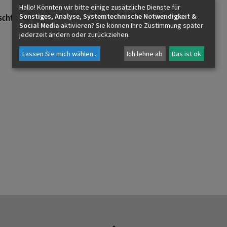
Hallo! Könnten wir bitte einige zusätzliche Dienste für
Sonstiges, Analyse, Systemtechnische Notwendigkeit &
scht euch
Social Media
aktivieren? Sie können Ihre Zustimmung später
Pfarrer Georges Siyam
jederzeit ändern oder zurückziehen.
Lassen Sie mich wählen
...
Ich lehne ab
Das ist ok