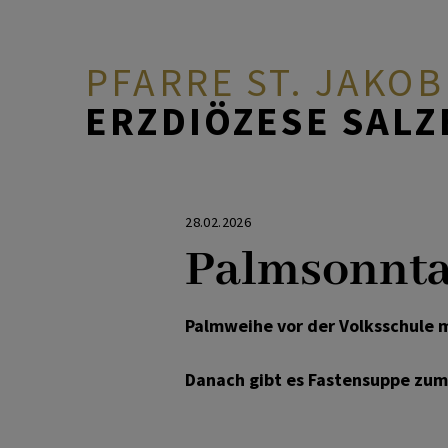
PFARRE ST. JAKOB
ERZDIÖZESE SAL
AKTUELL
Neuigkeiten
Pfarrteam
Gottesdienste
Minis
28.02.2026
Palmsonnt
PFARRE & TEAM
Fotogalerien
Pfarrgemeinderat
Taufe
Musik
Palmweihe vor der Volksschule m
GLAUBE & FEIERN
Kalender
Pfarrkirchenrat
Ehe
Katholisches Bildungswerk
Danach gibt es Fastensuppe zu
GRUPPEN &
Pfarrbriefe
Pfarrkirche
Todesfall
ANGEBOTE