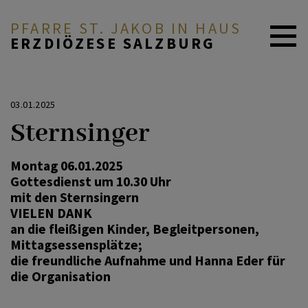
PFARRE ST. JAKOB IN HAUS
ERZDIÖZESE SALZBURG
AKTUELL
03.01.2025
Sternsinger
PFARRE & TEAM
Montag 06.01.2025
Gottesdienst um 10.30 Uhr
GLAUBE & FEIERN
mit den Sternsingern
VIELEN DANK
an die fleißigen Kinder, Begleitpersonen,
Mittagsessensplätze;
GRUPPEN & ANGEBOTE
die freundliche Aufnahme und Hanna Eder für
die Organisation
BESINNUNGSWEG