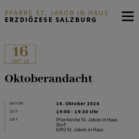
PFARRE ST. JAKOB IN HAUS
ERZDIÖZESE SALZBURG
AKTUELL
16
OKT' 24
PFARRE & TEAM
Oktoberandacht
GLAUBE & FEIERN
16. Oktober 2024
DATUM
19:00 - 19:30 Uhr
ZEIT
GRUPPEN & ANGEBOTE
Pfarrkirche St. Jakob in Haus
ORT
Dorf
6392 St. Jakob in Haus
BESINNUNGSWEG