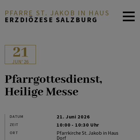
PFARRE ST. JAKOB IN HAUS
ERZDIÖZESE SALZBURG
AKTUELL
21
JUN' 26
PFARRE & TEAM
Pfarrgottesdienst,
Heilige Messe
GLAUBE & FEIERN
GRUPPEN & ANGEBOTE
21. Juni 2026
DATUM
10:00 - 10:30 Uhr
ZEIT
Pfarrkirche St. Jakob in Haus
ORT
BESINNUNGSWEG
Dorf